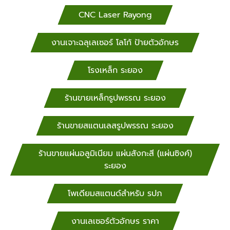
CNC Laser Rayong
งานเจาะฉลุเลเซอร์ โลโก้ ป้ายตัวอักษร
โรงเหล็ก ระยอง
ร้านขายเหล็กรูปพรรณ ระยอง
ร้านขายสแตนเลสรูปพรรณ ระยอง
ร้านขายแผ่นอลูมิเนียม แผ่นสังกะสี (แผ่นซิงค์)
ระยอง
โพเดียมสแตนด์สำหรับ​ รปภ
งานเลเซอร์ตัวอักษร ราคา