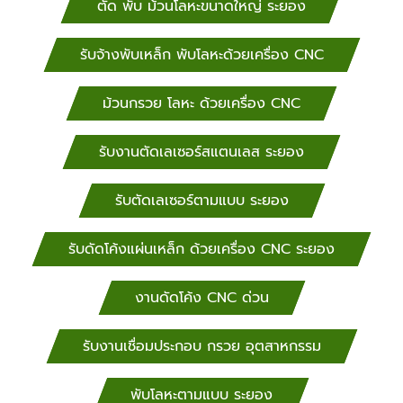
ออกแบบ เจาะฉลุเลเซอร์ โลโก้ ป้ายตัวอักษร ขอนแก่น,
ตัด พับ ม้วนโลหะขนาดใหญ่ ระยอง
ชัยภูมิ, นครพนม, นครราชสีมา, กาฬสินธุ์, บึงกาฬ,
บุรีรัมย์, มหาสารคาม, มุกดาหาร, ยโสธร, งานเจาะฉลุ
รับจ้างพับเหล็ก พับโลหะด้วยเครื่อง CNC
เลเซอร์ โลโก้ ป้ายตัวอักษร ระยอง ร้อยเอ็ด, เลย,
สกลนคร, สุรินทร์, ศรีสะเกษ, หนองคาย, หนองบัวลำภู,
ม้วนกรวย โลหะ ด้วยเครื่อง CNC
อุดรธานี, อุบลราชธานี, อำนาจเจริญ งานออกแบบ เลเซอร์
ป้ายบริษัท รับออกแบบ เจาะฉลุเลเซอร์ โลโก้ ป้ายตัวอักษร
รับงานตัดเลเซอร์สแตนเลส ระยอง
นครศรีธรรมราช, พังงา, พัทลุง, ภูเก็ต, ระนอง, สตูล,
สงขลา, สุราษฎร์ธานี, งานเจาะฉลุเลเซอร์ โลโก้ ป้ายตัว
อักษร ระยอง กระบี่, ชุมพร, ตรัง, ยะลา, นราธิวาส,
รับตัดเลเซอร์ตามแบบ ระยอง
ปัตตานี
รับดัดโค้งแผ่นเหล็ก ด้วยเครื่อง CNC ระยอง
งานดัดโค้ง CNC ด่วน
รับงานเชื่อมประกอบ กรวย อุตสาหกรรม
พับโลหะตามแบบ ระยอง