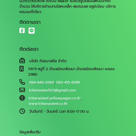
0215551001014 เราเป็น Maker รับแปรรูปแผ่นโลหะไม่จำกัด
จำนวน ให้บริการด้านงานโลหะเหล็ก-สแตนเลส-อลูมิเนียม บริการ
ครบจบที่เดียว
ติดตามเรา
ติดต่อเรา
บริษัท กิจธนาสตีล จำกัด
59/9 หมู่ที่ 2 ตำบลนิคมพัฒนา อำเภอนิคมพัฒนา ระยอง
21180
064-640-6363
,
063-415-6589
kittanasteel123@gmail.com
kittanasteel.yellowpages.co.th
,
www.kittanasteel.co.th
วันจันทร์ - วันเสาร์ เวลา 8.00-17.00 น.
ข้อมูลเพิ่มเติม