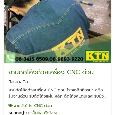
งานดัดโค้งด้วยเครื่อง CNC ด่วน
กิจธนาสตีล
งานดัดโค้งด้วยเครื่อง CNC ด่วน โรงเหล็กกิจธนา สตีล
รับงานด่วน รับดัดโค้งแผ่นเหล็ก ดัดโค้งสแตนเลส รับม้วน
แผ่นเหล็ก สแตนเลส ม้วนแผ่นสังกะสี รูปแบบความโค้ง
งานดัดโค้ง CNC ด่วน
และขนาดตามสั่ง ดัดปีกนก ดัดโค้งสูงสุด ด้วยเครื่อง
หมวดหมู่:
การปั๊มและตัดโลหะ
CNC หรือ เครื่องจักรระบบไฮดรอลิคประสิทธิภาพสูง