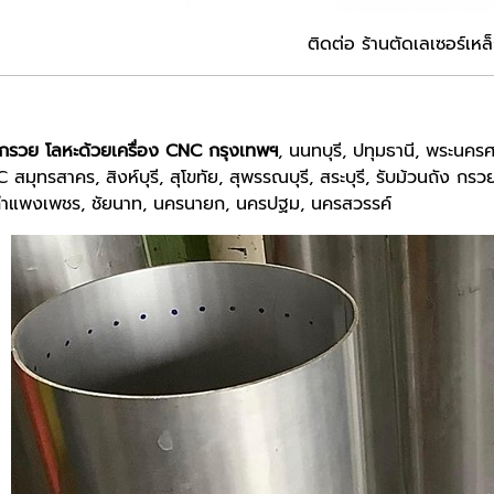
ติดต่อ ร้านตัดเลเซอร์เหล
 กรวย โลหะด้วยเครื่อง CNC กรุงเทพฯ
, นนทบุรี, ปทุมธานี, พระนค
C สมุทรสาคร, สิงห์บุรี, สุโขทัย, สุพรรณบุรี, สระบุรี, รับม้วนถัง 
, กำแพงเพชร, ชัยนาท, นครนายก, นครปฐม, นครสวรรค์