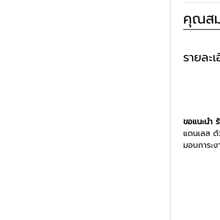
คุณสม
รายละเอ
ขอแนะนำ ร้
แตนเลส ด้ว
มอบภาระงาน