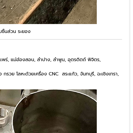
บชิ้นส่วน ระยอง
แพร่, แม่ฮ่องสอน, ลำปาง, ลำพูน, อุตรดิตถ์ พิจิตร,
ัง กรวย โลหะด้วยเครื่อง CNC สระแก้ว, จันทบุรี, ฉะเชิงเทรา,