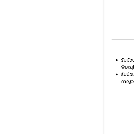
รับม้ว
พิษณุ
รับม้ว
กาญจนบ