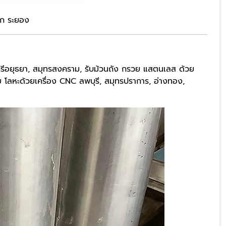
็ก ระยอง​
รศรีอยุธยา, สมุทรสงคราม, รับม้วนถัง กรวย แสตนเลส ด้วย
กรวย โลหะด้วยเครื่อง CNC ลพบุรี, สมุทรปราการ, อ่างทอง,