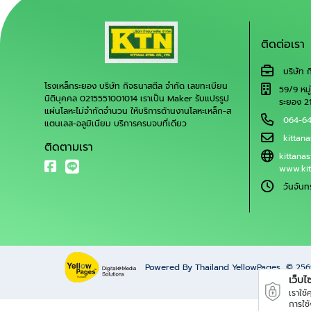
ติดต่อเรา
บริษัท 
โรงเหล็กระยอง บริษัท กิจธนาสตีล จำกัด เลขทะเบียน
59/9 หมู
นิติบุคคล 0215551001014 เราเป็น Maker รับแปรรูป
ระยอง 2
แผ่นโลหะไม่จำกัดจำนวน ให้บริการด้านงานโลหะเหล็ก-ส
064-6
แตนเลส-อลูมิเนียม บริการครบจบที่เดียว
kittan
ติดตามเรา
kittana
www.kit
วันจันท
Powered By Thailand YellowPages
© 25
เว็บไซต
เราใช
การใช