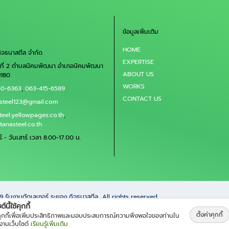
ข้อมูลเพิ่มเติม
HOME
กิจธนาสตีล จำกัด
EXPERTISE
่ที่ 2 ตำบลนิคมพัฒนา อำเภอนิคมพัฒนา
ABOUT US
1180
WORKS
40-6363
,
063-415-6589
CONTACT US
asteel123@gmail.com
steel.yellowpages.co.th
,
tanasteel.co.th
ร์ - วันเสาร์ เวลา 8.00-17.00 น.
69
รับงานตัดเลเซอร์ ระยอง กิจธนาสตีล
All rights reserved.
์นี้ใช้คุกกี้
ตั้งค่าคุกกี้
้คุกกี้เพื่อเพิ่มประสิทธิภาพและมอบประสบการณ์ความพึงพอใจของท่านใน
้งานเว็บไซต์
เรียนรู้เพิ่มเติม